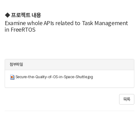
◆
프로젝트 내용
Examine whole APIs related to Task Management
in FreeRTOS
첨부파일
Secure-the-Quality-of-OS-in-Space-Shuttle.jpg
목록