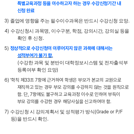
특별교육과정 등을 이수하고자 하는 경우 수강신청기간 내
신청 완료
3)
.
졸업에 영향을 주는 필수이수과목은 반드시 수강신청 요망
4)
,
,
,
,
수강신청시 과목명
이수구분
학점
강의시간
강의실 등을
.
확인 후 신청
5
)
정상적으로 수강신청이 이루어지지 않은 과목에 대해서는
성적부여가 불가 함
.
(
수강한 과목 및 분반이 대학정보시스템 및 전자출석부
)
등록여부 확인 요망
6) ‘
학칙 제
33
조
7
항에 근거하여 학생은 부모가 본교의 교원으로
재직하고 있는 경우 부모 강의를 수강하지 않는 것을 원칙으로
함
.
단
, 7
항에도 불구하고 교육과정 이수로 인하여 부득이
부모 강의를 수강한 경우 해당사실을 신고하여야 함
.
7)
(Grade or P/F
수강신청 시 강의계획서 및 성적평가 방식
)
.
등
을 반드시 확인