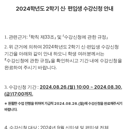
2024
학년도
2
학기 신
·
편입생 수강신청 안내
:
「
33
」
「
」
1. 관련근거
학칙 제
조
및
수강신청에 관한 규정
2024
2
·
2. 위 근거에 의하여
학년도
학기 신
편입생 수강신청
기간을 아래와 같이 안내 하오니 학생 여러분께서는
『
』
수강신청에 관한 규정
을 확인하시고 기간 내에 수강신청을
.
완료하여 주시기 바랍니다
:
2024.08.26.(
월
) 10:00 ~ 2024.08.30.
3. 수강신청 기간
(
금
)17:00
까지
.
※
원활한 수업 진행을 위하여 가급적
2024.08.26.(
월
)
에 수강신청을 완료해주시기
바랍니다
.
4.
: 2024
9
수강신청 대상
년
월 신입생 및 편입생 전체