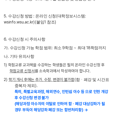
5.
:
(
:
수강신청 방법
온라인 신청
대학정보시스템
wsinfo.wsu.ac.kr)(
1
)
붙임
참조
6.
수강신청 시 주의사항
.
:
9
~
18
가
수강신청 가능 학점 범위
최소
학점
최대
학점까지
.
나
기타 유의사항
1)
학점교류 교과목을 수강하는 학생들은 필히 온라인 수강신청 후
학점교류 신청서
를 소속학과에서 작성하여야 합니다
.
2)
학기 개시 후에는 추가
,
수정
,
변경이 불가함
(
합ㆍ폐강 및 시간표
).
중복자 제외
특히
,
특별교육과정
,
해외연수
,
인턴쉽 이수 등 으로 인한 개강
후 수강신청 변경 불가
(
해당과정 이수자의 이탈로 인하여 합ㆍ폐강 대상강좌가 될
경우 부득이 해당강좌 폐강 또는 합반처리함
)
→